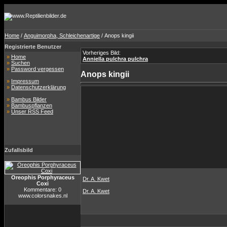
Home
/
Anguimorpha, Schleichenartige
/ Anops kingii
Registrierte Benutzer
Vorheriges Bild:
»
Home
Anniella pulchra pulchra
»
Suchen
»
Password vergessen
Anops kingii
»
Impressum
»
Datenschutzerklärung
»
Bambus Bilder
»
Bambuspflanzen
»
Unser RSS Feed
Zufallsbild
Oreophis Porphyraceus
Dr. A. Kwet
Coxi
Kommentare: 0
Dr. A. Kwet
www.colorsnakes.nl