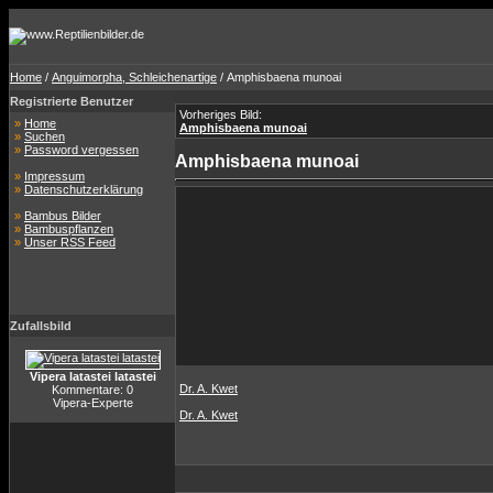
Home
/
Anguimorpha, Schleichenartige
/ Amphisbaena munoai
Registrierte Benutzer
Vorheriges Bild:
»
Home
Amphisbaena munoai
»
Suchen
»
Password vergessen
Amphisbaena munoai
»
Impressum
»
Datenschutzerklärung
»
Bambus Bilder
»
Bambuspflanzen
»
Unser RSS Feed
Zufallsbild
Vipera latastei latastei
Dr. A. Kwet
Kommentare: 0
Vipera-Experte
Dr. A. Kwet