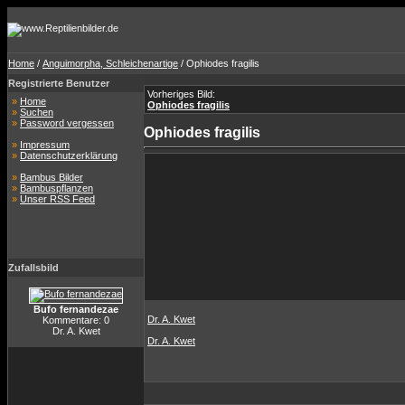
Home
/
Anguimorpha, Schleichenartige
/ Ophiodes fragilis
Registrierte Benutzer
Vorheriges Bild:
»
Home
Ophiodes fragilis
»
Suchen
»
Password vergessen
Ophiodes fragilis
»
Impressum
»
Datenschutzerklärung
»
Bambus Bilder
»
Bambuspflanzen
»
Unser RSS Feed
Zufallsbild
Bufo fernandezae
Dr. A. Kwet
Kommentare: 0
Dr. A. Kwet
Dr. A. Kwet