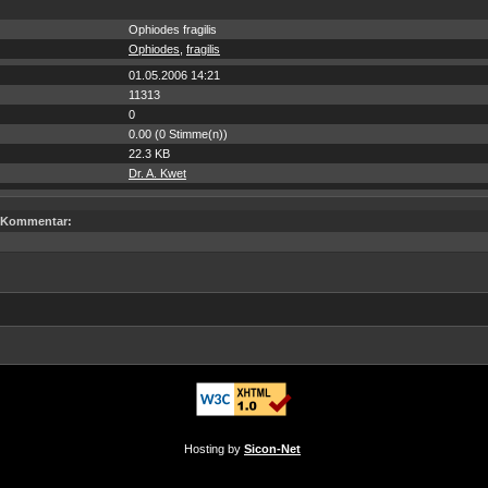
Ophiodes fragilis
Ophiodes
,
fragilis
01.05.2006 14:21
11313
0
0.00 (0 Stimme(n))
22.3 KB
Dr. A. Kwet
Kommentar:
Hosting by
Sicon-Net