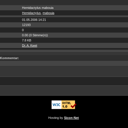
Hemidactylus mabouia
Hemidactylus
,
mabouia
01.05.2006 14:21
12193
0
0.00 (0 Stimme(n))
7.8 KB
Dr. A. Kwet
Kommentar:
Hosting by
Sicon-Net