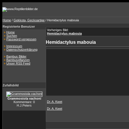
Home
/
Gekkota, Geckoartige
/ Hemidactylus mabouia
Registrierte Benutzer
Vorheriges Bild:
»
Home
Hemidactylus mabouia
»
Suchen
»
Password vergessen
Hemidactylus mabouia
»
Impressum
»
Datenschutzerklärung
»
Bambus Bilder
»
Bambuspflanzen
»
Unser RSS Feed
Zufallsbild
Grammostola vachoni
Dr. A. Kwet
Kommentare: 0
H.J.Peters
Dr. A. Kwet