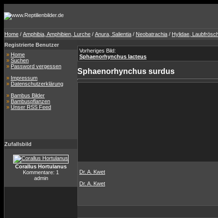
Home
/
Amphibia, Amphibien, Lurche
/
Anura, Salientia
/
Neobatrachia
/
Hylidae, Laubfrösc
Registrierte Benutzer
Vorheriges Bild:
»
Home
Sphaenorhynchus lacteus
»
Suchen
»
Password vergessen
Sphaenorhynchus surdus
»
Impressum
»
Datenschutzerklärung
»
Bambus Bilder
»
Bambuspflanzen
»
Unser RSS Feed
Zufallsbild
Corallus Hortulanus
Dr. A. Kwet
Kommentare: 1
admin
Dr. A. Kwet