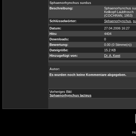
Sphaenorhynchus surdus
Beschreibung:
Sphaenorhynchus su
Keilkopf-Laubfrosch
(COCHRAN, 1953)
Schlüsselwörter:
Sphaenorhynchus
,
s
Datum:
27.04.2006 16:27
Hits:
4404
Downloads:
0
Bewertung:
0.00 (0 Stimme(n))
Dateigröße:
15.2 KB
Hinzugefügt von:
Dr. A. Kwet
Autor:
Es wurden noch keine Kommentare abgegeben.
Vorheriges Bild:
Sphaenorhynchus lacteus
Ho