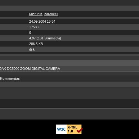
Micrurus
,
narduccii
24.09.2004 15:54
17588
0
4.97 (101 Stimme(n))
286.5 KB
dirk
DAK DC5000 ZOOM DIGITAL CAMERA
Kommentar: