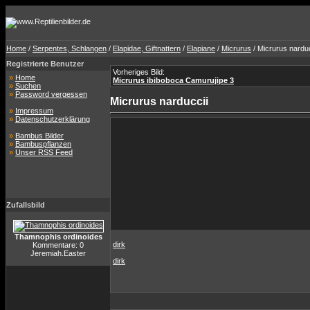
Home
/
Serpentes, Schlangen
/
Elapidae, Giftnattern
/
Elapiane
/
Micrurus
/ Micrurus narduc
Registrierte Benutzer
Vorheriges Bild:
»
Home
Micrurus ibiboboca Camurujipe 3
»
Suchen
»
Password vergessen
Micrurus narduccii
»
Impressum
»
Datenschutzerklärung
»
Bambus Bilder
»
Bambuspflanzen
»
Unser RSS Feed
Zufallsbild
Thamnophis ordinoides
dirk
Kommentare: 0
Jeremiah.Easter
dirk