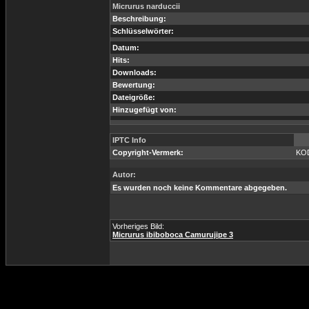
Micrurus narduccii
Beschreibung:
Schlüsselwörter:
Datum:
Hits:
Downloads:
Bewertung:
Dateigröße:
Hinzugefügt von:
IPTC Info
Copyright-Vermerk:
KO
Autor:
Es wurden noch keine Kommentare abgegeben.
Vorheriges Bild:
Micrurus ibiboboca Camurujipe 3