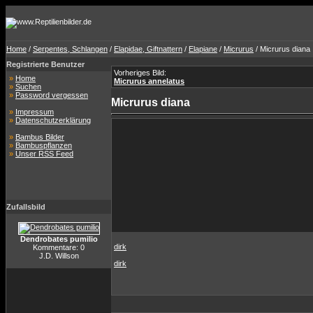
Home
/
Serpentes, Schlangen
/
Elapidae, Giftnattern
/
Elapiane
/
Micrurus
/ Micrurus diana
Registrierte Benutzer
Vorheriges Bild:
»
Home
Micrurus annelatus
»
Suchen
»
Password vergessen
Micrurus diana
»
Impressum
»
Datenschutzerklärung
»
Bambus Bilder
»
Bambuspflanzen
»
Unser RSS Feed
Zufallsbild
Dendrobates pumilio
dirk
Kommentare: 0
J.D. Willson
dirk