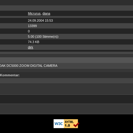
Micrurus
,
diana
24.09.2004 15:53
13399
0
5.00 (100 Stimme(n))
74.3 KB
dirk
DAK DC5000 ZOOM DIGITAL CAMERA
Kommentar: