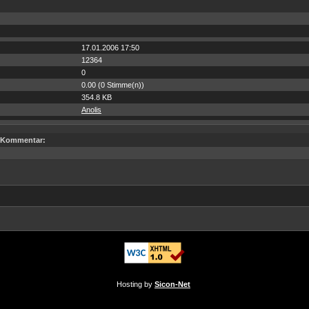
17.01.2006 17:50
12364
0
0.00 (0 Stimme(n))
354.8 KB
Anolis
Kommentar:
Hosting by
Sicon-Net