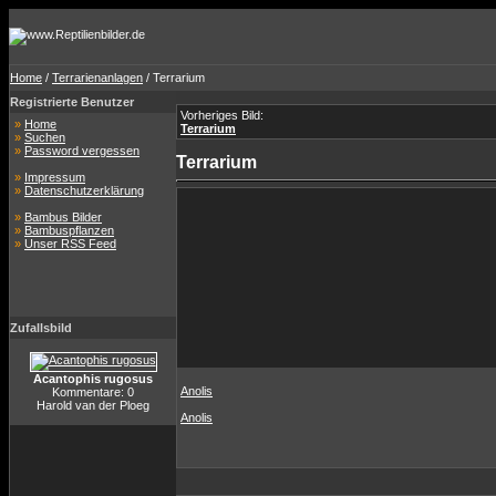
Home
/
Terrarienanlagen
/ Terrarium
Registrierte Benutzer
Vorheriges Bild:
»
Home
Terrarium
»
Suchen
»
Password vergessen
Terrarium
»
Impressum
»
Datenschutzerklärung
»
Bambus Bilder
»
Bambuspflanzen
»
Unser RSS Feed
Zufallsbild
Acantophis rugosus
Anolis
Kommentare: 0
Harold van der Ploeg
Anolis