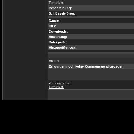
Terrarium
Beschreibung:
Schlüsselwörter:
Datum:
Hits:
Downloads:
Bewertung:
Dateigröße:
Hinzugefügt von:
Autor:
Es wurden noch keine Kommentare abgegeben.
Vorheriges Bild:
Terrarium