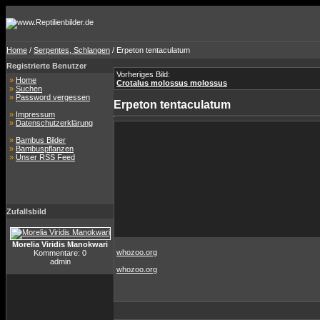
Home
/
Serpentes, Schlangen
/ Erpeton tentaculatum
Registrierte Benutzer
Vorheriges Bild:
»
Home
Crotalus molossus molossus
»
Suchen
»
Password vergessen
Erpeton tentaculatum
»
Impressum
»
Datenschutzerklärung
»
Bambus Bilder
»
Bambuspflanzen
»
Unser RSS Feed
Zufallsbild
Morelia Viridis Manokwari
whozoo.org
Kommentare: 0
admin
whozoo.org