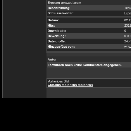
Erpeton tentaculatum
Beschreibung:
Tent
Schlüsselwörter:
Erpe
Datum:
02.1
Hits:
231
Downloads:
0
Bewertung:
0.00
Dateigröße:
245.
Hinzugefügt von:
whoz
Autor:
Es wurden noch keine Kommentare abgegeben.
Vorheriges Bild:
Crotalus molossus molossus