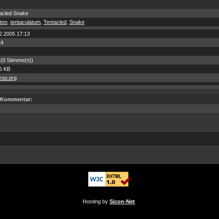
acled Snake
ton
,
tentaculatum
,
Tentacled
,
Snake
2.2005 17:13
24
 (0 Stimme(n))
5 KB
oo.org
Kommentar:
Hosting by
Sicon-Net