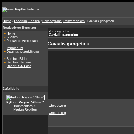
Home
/
Lacertilia, Echsen
/
Crocodylidae, Panzerechsen
/ Gavialis gangeticu
Registrierte Benutzer
Vorheriges Bild:
»
Home
Gavialis gangeticu
»
Suchen
»
Password vergessen
Gavialis gangeticu
»
Impressum
»
Datenschutzerklärung
»
Bambus Bilder
»
Bambuspflanzen
»
Unser RSS Feed
Zufallsbild
Python Regius "Albino"
whozoo.org
Kommentare: 0
MarkusReptilien
whozoo.org