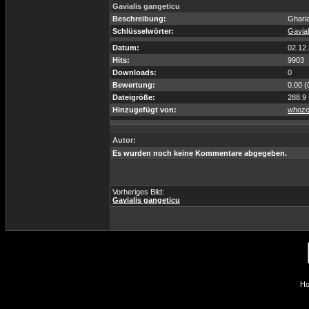
Gavialis gangeticu
Beschreibung:
Gharia
Schlüsselwörter:
Gavial
Datum:
02.12
Hits:
9903
Downloads:
0
Bewertung:
0.00 (
Dateigröße:
288.9
Hinzugefügt von:
whozo
Autor:
Es wurden noch keine Kommentare abgegeben.
Vorheriges Bild:
Gavialis gangeticu
Ho