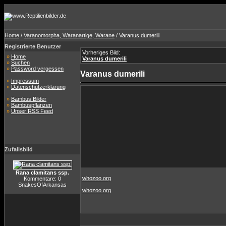
Home
/
Varanomorpha, Waranartige, Warane
/ Varanus dumerili
Registrierte Benutzer
Vorheriges Bild:
»
Home
Varanus dumerili
»
Suchen
»
Password vergessen
Varanus dumerili
»
Impressum
»
Datenschutzerklärung
»
Bambus Bilder
»
Bambuspflanzen
»
Unser RSS Feed
Zufallsbild
Rana clamitans ssp.
whozoo.org
Kommentare: 0
SnakesOfArkansas
whozoo.org