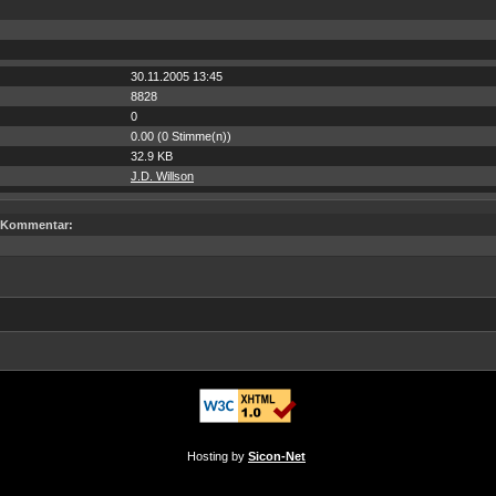
30.11.2005 13:45
8828
0
0.00 (0 Stimme(n))
32.9 KB
J.D. Willson
Kommentar:
Hosting by
Sicon-Net