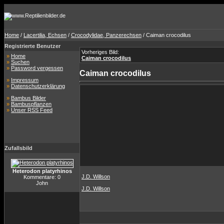
Home
/
Lacertilia, Echsen
/
Crocodylidae, Panzerechsen
/ Caiman crocodilus
Registrierte Benutzer
Vorheriges Bild:
»
Home
Caiman crocodilus
»
Suchen
»
Password vergessen
Caiman crocodilus
»
Impressum
»
Datenschutzerklärung
»
Bambus Bilder
»
Bambuspflanzen
»
Unser RSS Feed
Zufallsbild
Heterodon platyrhinos
J.D. Willson
Kommentare: 0
John
J.D. Willson