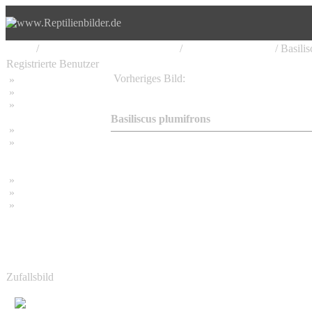
Home
/
Iguania, Leguan, Leguanartige
/
Iguanidae, Leguane
/ Basili
Registrierte Benutzer
Vorheriges Bild:
»
Home
Basiliscus plumifrons
»
Suchen
»
Password vergessen
Basiliscus plumifrons
»
Impressum
»
Datenschutzerklärung
»
Bambus Bilder
»
Bambuspflanzen
»
Unser RSS Feed
Zufallsbild