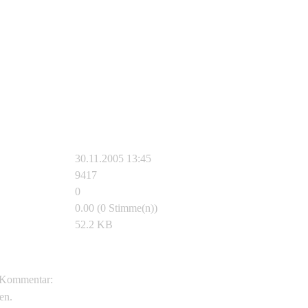
30.11.2005 13:45
9417
0
0.00 (0 Stimme(n))
52.2 KB
J.D. Willson
Kommentar:
en.