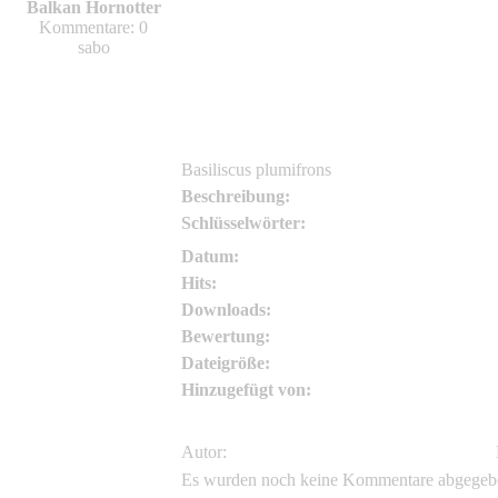
J.D. Willson
Balkan Hornotter
Kommentare: 0
J.D. Willson
sabo
Basiliscus plumifrons
Beschreibung:
Schlüsselwörter:
Datum:
Hits:
Downloads:
Bewertung:
Dateigröße:
Hinzugefügt von:
Autor:
Es wurden noch keine Kommentare abgegeb