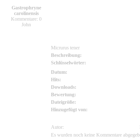
J.D. Willson
Gastrophryne
J.D. Willson
carolinensis
Kommentare: 0
John
Micrurus tener
Beschreibung:
Schlüsselwörter:
Datum:
Hits:
Downloads:
Bewertung:
Dateigröße:
Hinzugefügt von:
Autor:
Es wurden noch keine Kommentare abgegeb