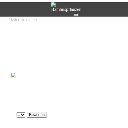
urus
/ Micrurus tener