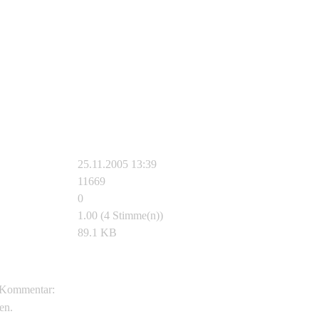
25.11.2005 13:39
11669
0
1.00 (4 Stimme(n))
89.1 KB
J.D. Willson
Kommentar:
en.