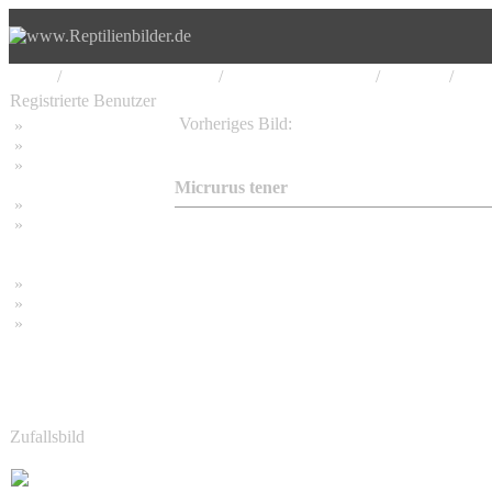
Home
/
Serpentes, Schlangen
/
Elapidae, Giftnattern
/
Elapiane
/
Micr
Registrierte Benutzer
Vorheriges Bild:
»
Home
Micrurus tener
»
Suchen
»
Password vergessen
Micrurus tener
»
Impressum
»
Datenschutzerklärung
»
Bambus Bilder
»
Bambuspflanzen
»
Unser RSS Feed
Zufallsbild