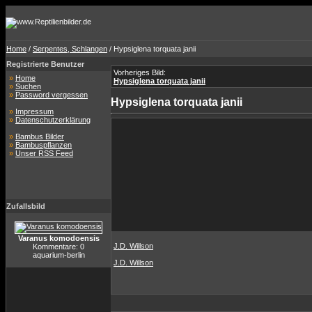
Home
/
Serpentes, Schlangen
/ Hypsiglena torquata janii
Registrierte Benutzer
Vorheriges Bild:
»
Home
Hypsiglena torquata janii
»
Suchen
»
Password vergessen
Hypsiglena torquata janii
»
Impressum
»
Datenschutzerklärung
»
Bambus Bilder
»
Bambuspflanzen
»
Unser RSS Feed
Zufallsbild
Varanus komodoensis
J.D. Willson
Kommentare: 0
aquarium-berlin
J.D. Willson