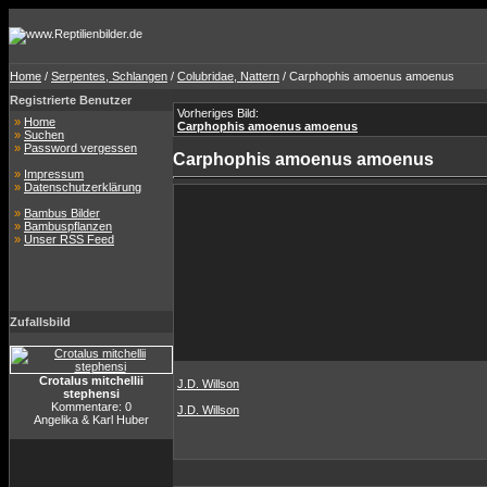
Home
/
Serpentes, Schlangen
/
Colubridae, Nattern
/ Carphophis amoenus amoenus
Registrierte Benutzer
Vorheriges Bild:
»
Home
Carphophis amoenus amoenus
»
Suchen
»
Password vergessen
Carphophis amoenus amoenus
»
Impressum
»
Datenschutzerklärung
»
Bambus Bilder
»
Bambuspflanzen
»
Unser RSS Feed
Zufallsbild
Crotalus mitchellii
J.D. Willson
stephensi
Kommentare: 0
J.D. Willson
Angelika & Karl Huber