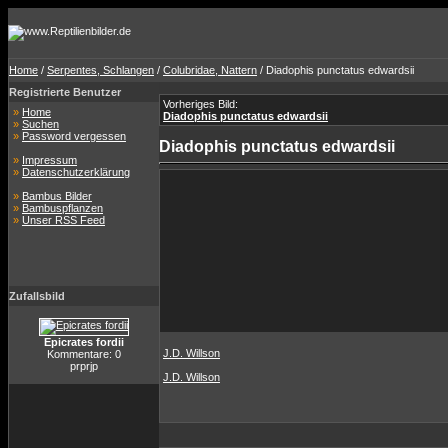
Home
/
Serpentes, Schlangen
/
Colubridae, Nattern
/ Diadophis punctatus edwardsii
Registrierte Benutzer
Vorheriges Bild:
»
Home
Diadophis punctatus edwardsii
»
Suchen
»
Password vergessen
Diadophis punctatus edwardsii
»
Impressum
»
Datenschutzerklärung
»
Bambus Bilder
»
Bambuspflanzen
»
Unser RSS Feed
Zufallsbild
Epicrates fordii
J.D. Willson
Kommentare: 0
prprjp
J.D. Willson