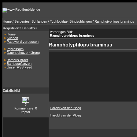
Home
/
Serpentes, Schlangen
/
Typhlopidae, Blindschlangen
/ Ramphotyphlops braminus
Registrierte Benutzer
Vorheriges Bild:
»
Home
Ramphotyphlops braminus
»
Suchen
»
Password vergessen
Ramphotyphlops braminus
»
Impressum
»
Datenschutzerklärung
»
Bambus Bilder
»
Bambuspflanzen
»
Unser RSS Feed
Zufallsbild
?
Harold van der Ploeg
Kommentare: 0
raptor
Harold van der Ploeg