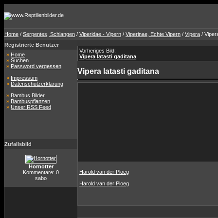
Home
/
Serpentes, Schlangen
/
Viperidae - Vipern
/
Viperinae, Echte Vipern
/
Vipera
/ Vipera
Registrierte Benutzer
Vorheriges Bild:
»
Home
Vipera latasti gaditana
»
Suchen
»
Password vergessen
Vipera latasti gaditana
»
Impressum
»
Datenschutzerklärung
»
Bambus Bilder
»
Bambuspflanzen
»
Unser RSS Feed
Zufallsbild
Hornotter
Harold van der Ploeg
Kommentare: 0
sabo
Harold van der Ploeg