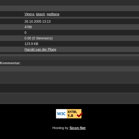
Vipera
,
latasti
,
gaditana
26.10.2005 13:13
4785
0
0.00 (0 Stimme(n))
123.9 KB
Harold van der Ploeg
Kommentar:
Hosting by
Sicon-Net