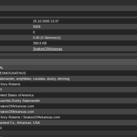
25.10.2005 13:37
5929
0
0.00 (0 Stimme(n))
390.6 KB
SnakesOfArkansas
AL
ESMOGNATHUS
alamander, amphibian, caudata, dusky, desmog
 Kory Roberts
R
nited States of America
uachita Dusky Salamander
nakesOfArkansas.com
nakesOfArkansas.com
 Kory Roberts / SnakesOfArkansas.com
arland Co., Arkansas, USA
R