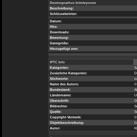
Desmognathus brimleyorum
Beschreibung:
Schlüsselwörter:
Datum:
Hits:
Downloads:
Bewertung:
Dateigröße:
Hinzugefügt von:
IPTC Info
Kategorien:
S
Zusäzliche Kategorien:
D
Stichworte:
s
Name des Autors:
©
Bundesland:
A
Ländername:
U
Überschrift:
O
Bildrechte:
S
Quelle:
S
Copyright-Vermerk:
©
Objektbeschreibung:
G
Autor:
K