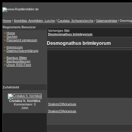
Home
/
Amphibia, Amphibien, Lurche
/
Caudata, Schwanzlurche
/
Salamandridae
/ Desmog
Registrierte Benutzer
Vorheriges Bild:
»
Home
Desmognathus brimleyorum
»
Suchen
»
Password vergessen
Desmognathus brimleyorum
»
Impressum
»
Datenschutzerklärung
»
Bambus Bilder
»
Bambuspflanzen
»
Unser RSS Feed
Zufallsbild
Crotalus h. horridus
SnakesOfArkansas
Kommentare: 0
John
SnakesOfArkansas