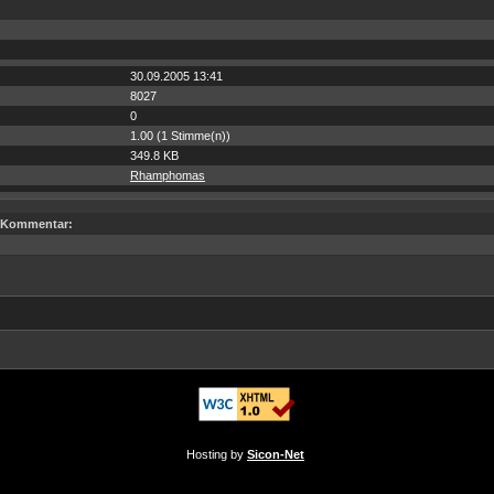
30.09.2005 13:41
8027
0
1.00 (1 Stimme(n))
349.8 KB
Rhamphomas
Kommentar:
Hosting by
Sicon-Net