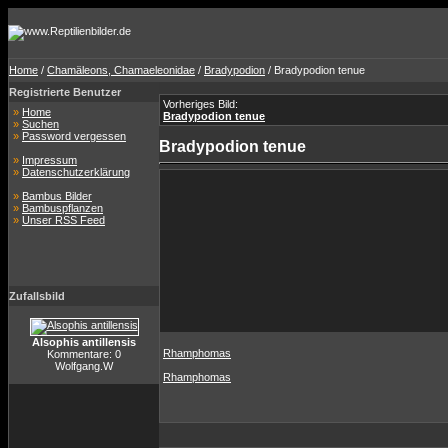
Home
/
Chamäleons, Chamaeleonidae
/
Bradypodion
/ Bradypodion tenue
Registrierte Benutzer
Vorheriges Bild:
»
Home
Bradypodion tenue
»
Suchen
»
Password vergessen
Bradypodion tenue
»
Impressum
»
Datenschutzerklärung
»
Bambus Bilder
»
Bambuspflanzen
»
Unser RSS Feed
Zufallsbild
Alsophis antillensis
Rhamphomas
Kommentare: 0
Wolfgang.W
Rhamphomas