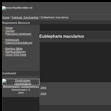
Home
/
Gekkota, Geckoartige
/ Eublepharis macularius
Registrierte Benutzer
»
Home
»
Suchen
»
Password vergessen
Eublepharis macularius
»
Impressum
»
Datenschutzerklärung
»
Bambus Bilder
»
Bambuspflanzen
»
Unser RSS Feed
Zufallsbild
Dendrobates castaneoticus
John
Kommentare: 0
John
John