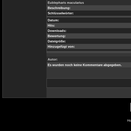
Eublepharis macularius
Beschreibung:
Schlüsselwörter:
Datum:
Hits:
Downloads:
Bewertung:
Dateigröße:
Hinzugefügt von:
Autor:
Es wurden noch keine Kommentare abgegeben.
Ho