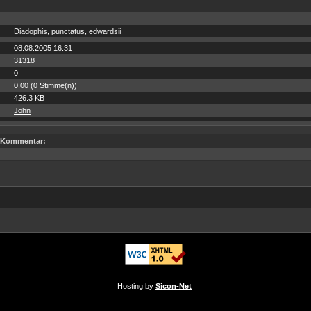
Diadophis
,
punctatus
,
edwardsii
08.08.2005 16:31
31318
0
0.00 (0 Stimme(n))
426.3 KB
John
Kommentar:
Hosting by
Sicon-Net