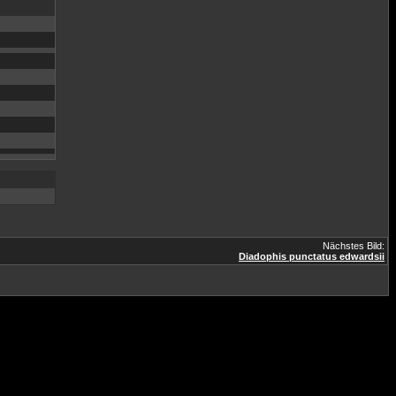
Nächstes Bild:
Diadophis punctatus edwardsii