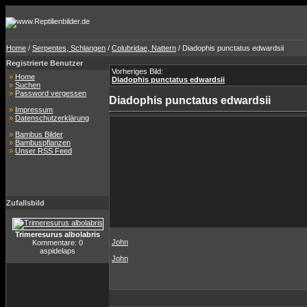
Home
/
Serpentes, Schlangen
/
Colubridae, Nattern
/ Diadophis punctatus edwardsii
Registrierte Benutzer
Vorheriges Bild:
»
Home
Diadophis punctatus edwardsii
»
Suchen
»
Password vergessen
Diadophis punctatus edwardsii
»
Impressum
»
Datenschutzerklärung
»
Bambus Bilder
»
Bambuspflanzen
»
Unser RSS Feed
Zufallsbild
Trimeresurus albolabris
John
Kommentare: 0
aspidelaps
John