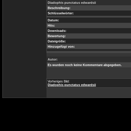
Diadophis punctatus edwardsii
Beschreibung:
Schlüsselwörter:
Datum:
Hits:
Downloads:
Bewertung:
Dateigröße:
Hinzugefügt von:
Autor:
Es wurden noch keine Kommentare abgegeben.
Vorheriges Bild:
Diadophis punctatus edwardsii