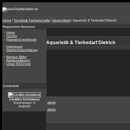
Home
/
Terraristik Fachgeschäfte
/
Deutschland
/ Aquaristik & Tierbedarf Dietrich
Registrierte Benutzer
»
Home
»
Suchen
»
Password vergessen
Aquaristik & Tierbedarf Dietrich
»
Impressum
»
Datenschutzerklärung
»
Bambus Bilder
»
Bambuspflanzen
»
Unser RSS Feed
Zufallsbild
Corallus hortulanus
admin
Kommentare: 0
Andre82
admin