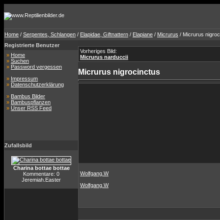
Home
/
Serpentes, Schlangen
/
Elapidae, Giftnattern
/
Elapiane
/
Micrurus
/ Micrurus nigroc
Registrierte Benutzer
Vorheriges Bild:
»
Home
Micrurus narduccii
»
Suchen
»
Password vergessen
Micrurus nigrocinctus
»
Impressum
»
Datenschutzerklärung
»
Bambus Bilder
»
Bambuspflanzen
»
Unser RSS Feed
Zufallsbild
Charina bottae bottae
Wolfgang.W
Kommentare: 0
Jeremiah.Easter
Wolfgang.W