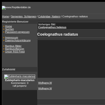
Home
/
Serpentes, Schlangen
/
Colubridae, Nattern
/ Coelognathus radiatus
Registrierte Benutzer
Vorheriges Bild:
»
Home
Coelognathus helenus
»
Suchen
»
Password vergessen
Coelognathus radiatus
»
Impressum
»
Datenschutzerklärung
»
Bambus Bilder
»
Bambuspflanzen
»
Unser RSS Feed
Zufallsbild
Eublepharis-macularius
Wolfgang.W
Kommentare: 0
ralf.jumpertz
Wolfgang.W