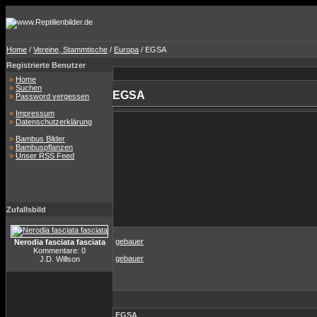
Home
/
Vereine, Stammtische
/
Europa
/ EGSA
Registrierte Benutzer
»
Home
»
Suchen
EGSA
»
Password vergessen
»
Impressum
»
Datenschutzerklärung
»
Bambus Bilder
»
Bambuspflanzen
»
Unser RSS Feed
Zufallsbild
gebauer
Nerodia fasciata fasciata
Kommentare: 0
gebauer
J.D. Willson
EGSA