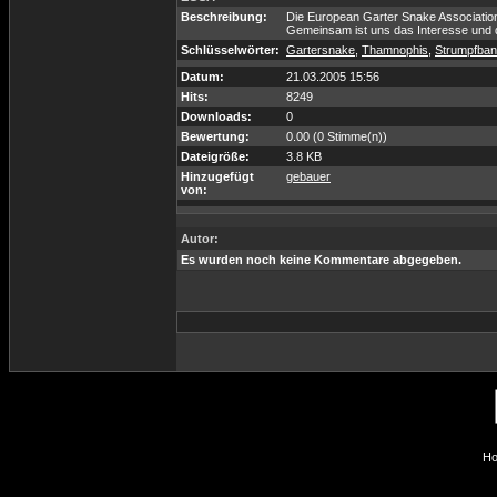
Beschreibung:
Die European Garter Snake Association
Gemeinsam ist uns das Interesse und 
Schlüsselwörter:
Gartersnake
,
Thamnophis
,
Strumpfban
Datum:
21.03.2005 15:56
Hits:
8249
Downloads:
0
Bewertung:
0.00 (0 Stimme(n))
Dateigröße:
3.8 KB
Hinzugefügt
gebauer
von:
Autor:
Es wurden noch keine Kommentare abgegeben.
Ho