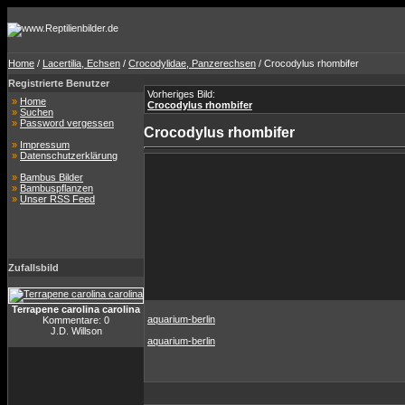
Home
/
Lacertilia, Echsen
/
Crocodylidae, Panzerechsen
/ Crocodylus rhombifer
Registrierte Benutzer
Vorheriges Bild:
»
Home
Crocodylus rhombifer
»
Suchen
»
Password vergessen
Crocodylus rhombifer
»
Impressum
»
Datenschutzerklärung
»
Bambus Bilder
»
Bambuspflanzen
»
Unser RSS Feed
Zufallsbild
Terrapene carolina carolina
aquarium-berlin
Kommentare: 0
J.D. Willson
aquarium-berlin