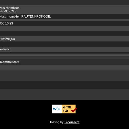
lus rhombifer
NKROKODIL
ylus
,
rhombifer
,
RAUTENKROKODIL
005 13:23
 Stimme(n))
m-berlin
Kommentar:
Hosting by
Sicon-Net