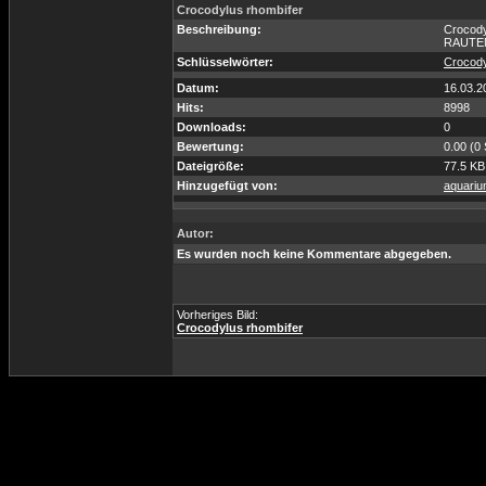
Crocodylus rhombifer
Beschreibung:
Crocody
RAUTE
Schlüsselwörter:
Crocod
Datum:
16.03.2
Hits:
8998
Downloads:
0
Bewertung:
0.00 (0
Dateigröße:
77.5 KB
Hinzugefügt von:
aquariu
Autor:
Es wurden noch keine Kommentare abgegeben.
Vorheriges Bild:
Crocodylus rhombifer