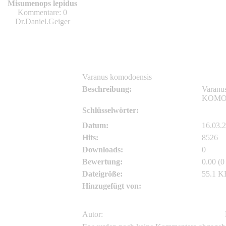
aquarium-berlin
Misumenops lepidus
Kommentare: 0
aquarium-berlin
Dr.Daniel.Geiger
Varanus komodoensis
Beschreibung:
Varanu
KOM
Schlüsselwörter:
Varanu
Datum:
16.03.
Hits:
8526
Downloads:
0
Bewertung:
0.00 (0
Dateigröße:
55.1 K
Hinzugefügt von:
aquariu
Autor: