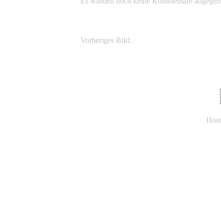
Es wurden noch keine Kommentare abgegeb
Vorheriges Bild:
Varanus komodoensis
Host