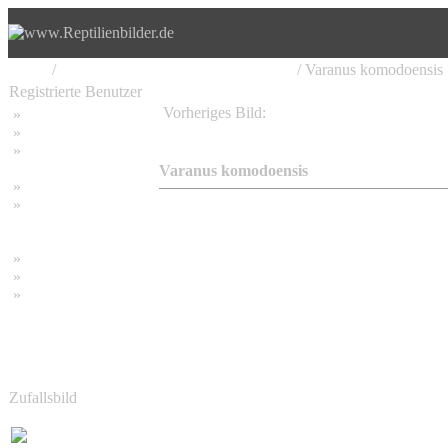
Home
/
Varanomorpha, Waranartige, Warane
/ Varanus komodoensis
Registrierte Benutzer
Vorheriges Bild:
»
Home
Varanus komodoensis
»
Suchen
»
Password vergessen
Varanus komodoensis
»
Impressum
»
Datenschutzerklärung
»
Bambus Bilder
»
Bambuspflanzen
»
Unser RSS Feed
Zufallsbild