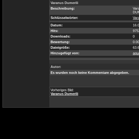
Varanus Dumerili
Beschreibung:
Var
DU
Schlüsselwörter:
Var
Datum:
16.
Hits:
975
Downloads:
0
Bewertung:
0.0
Dateigröße:
63.
Hinzugefügt von:
aqua
Autor:
Es wurden noch keine Kommentare abgegeben.
Vorheriges Bild:
Varanus Dumerili