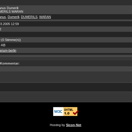
anus Dumerili
MERILS WARAN
anus
,
Dumerili
,
DUMERILS
,
WARAN
03.2005 12:59
2
0 (0 Stimme(n))
6 KB
rium-berlin
Kommentar:
Hosting by
Sicon-Net