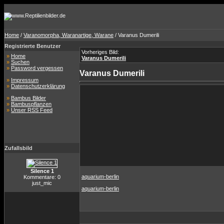
Home
/
Varanomorpha, Waranartige, Warane
/ Varanus Dumerili
Registrierte Benutzer
Vorheriges Bild:
»
Home
Varanus Dumerili
»
Suchen
»
Password vergessen
Varanus Dumerili
»
Impressum
»
Datenschutzerklärung
»
Bambus Bilder
»
Bambuspflanzen
»
Unser RSS Feed
Zufallsbild
Silence 1
aquarium-berlin
Kommentare: 0
just_mic
aquarium-berlin