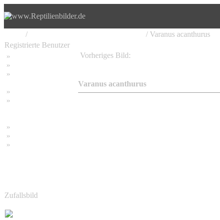
Home
/
Varanomorpha, Waranartige, Warane
/ Varanus acanthurus
Registrierte Benutzer
Vorheriges Bild:
»
Home
Varanus acanthurus
»
Suchen
»
Password vergessen
Varanus acanthurus
»
Impressum
»
Datenschutzerklärung
»
Bambus Bilder
»
Bambuspflanzen
»
Unser RSS Feed
Zufallsbild