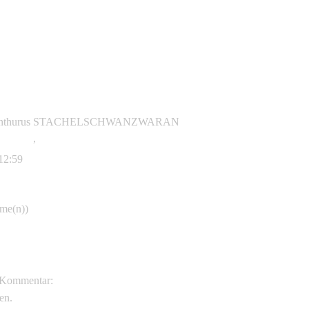
acanthurus STACHELSCHWANZWARAN
anthurus
,
STACHELSCHWANZWARAN
12:59
mme(n))
rlin
Kommentar:
en.