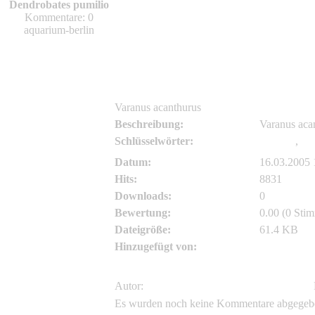
aquarium-berlin
Dendrobates pumilio
Kommentare: 0
aquarium-berlin
aquarium-berlin
Varanus acanthurus
Beschreibung:
Varanus 
Schlüsselwörter:
Varanus
,
ac
Datum:
16.03.2005 
Hits:
8831
Downloads:
0
Bewertung:
0.00 (0 Sti
Dateigröße:
61.4 KB
Hinzugefügt von:
aquarium-be
Autor:
Es wurden noch keine Kommentare abgegeb