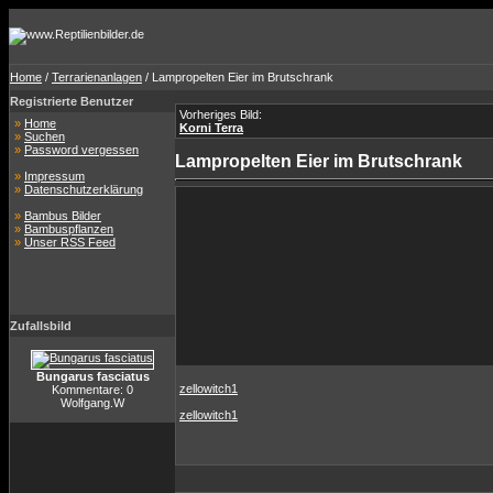
Home
/
Terrarienanlagen
/ Lampropelten Eier im Brutschrank
Registrierte Benutzer
Vorheriges Bild:
»
Home
Korni Terra
»
Suchen
»
Password vergessen
Lampropelten Eier im Brutschrank
»
Impressum
»
Datenschutzerklärung
»
Bambus Bilder
»
Bambuspflanzen
»
Unser RSS Feed
Zufallsbild
Bungarus fasciatus
zellowitch1
Kommentare: 0
Wolfgang.W
zellowitch1