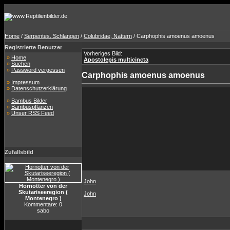
Home
/
Serpentes, Schlangen
/
Colubridae, Nattern
/ Carphophis amoenus amoenus
Registrierte Benutzer
Vorheriges Bild:
»
Home
Apostolepis multicincta
»
Suchen
»
Password vergessen
Carphophis amoenus amoenus
»
Impressum
»
Datenschutzerklärung
»
Bambus Bilder
»
Bambuspflanzen
»
Unser RSS Feed
Zufallsbild
John
Hornotter von der
Skutariseeregion (
John
Montenegro )
Kommentare: 0
sabo