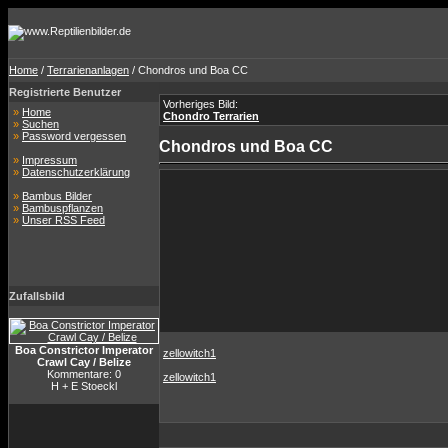
Home
/
Terrarienanlagen
/ Chondros und Boa CC
Registrierte Benutzer
Vorheriges Bild:
»
Home
Chondro Terrarien
»
Suchen
»
Password vergessen
Chondros und Boa CC
»
Impressum
»
Datenschutzerklärung
»
Bambus Bilder
»
Bambuspflanzen
»
Unser RSS Feed
Zufallsbild
Boa Constrictor Imperator
zellowitch1
Crawl Cay / Belize
Kommentare: 0
zellowitch1
H + E Stoeckl