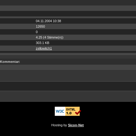
04.11.2004 10:38
12650
0
4.25 (4 Stimme(n))
303.1 KB
zellowitch1
Kommentar:
Hosting by
Sicon-Net