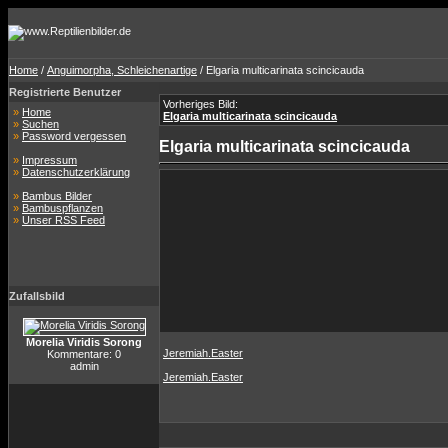
Home
/
Anguimorpha, Schleichenartige
/ Elgaria multicarinata scincicauda
Registrierte Benutzer
Vorheriges Bild:
»
Home
Elgaria multicarinata scincicauda
»
Suchen
»
Password vergessen
Elgaria multicarinata scincicauda
»
Impressum
»
Datenschutzerklärung
»
Bambus Bilder
»
Bambuspflanzen
»
Unser RSS Feed
Zufallsbild
Morelia Viridis Sorong
Jeremiah.Easter
Kommentare: 0
admin
Jeremiah.Easter