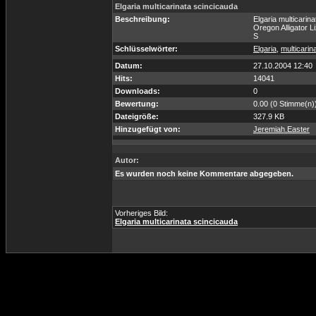
Elgaria multicarinata scincicauda
Beschreibung:
Elgaria multicarin
Oregon Alligator L
S
Schlüsselwörter:
Elgaria
,
multicarin
Datum:
27.10.2004 12:40
Hits:
14041
Downloads:
0
Bewertung:
0.00 (0 Stimme(n)
Dateigröße:
327.9 KB
Hinzugefügt von:
Jeremiah.Easter
Autor:
Es wurden noch keine Kommentare abgegeben.
Vorheriges Bild:
Elgaria multicarinata scincicauda