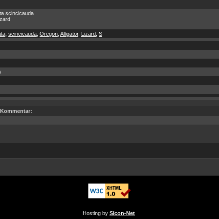
ata scincicauda
izard
ata
,
scincicauda
,
Oregon
,
Alligator
,
Lizard
,
S
)
Kommentar:
Hosting by
Sicon-Net