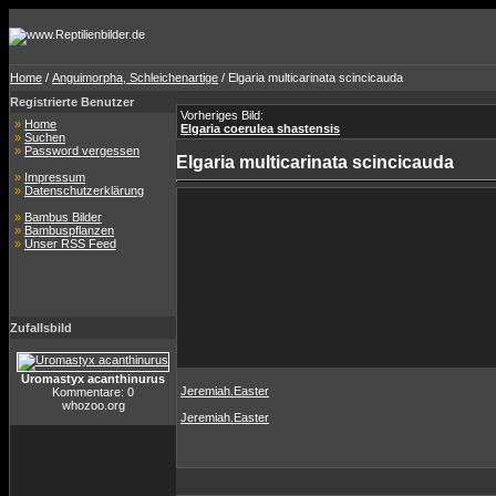
Home
/
Anguimorpha, Schleichenartige
/ Elgaria multicarinata scincicauda
Registrierte Benutzer
Vorheriges Bild:
»
Home
Elgaria coerulea shastensis
»
Suchen
»
Password vergessen
Elgaria multicarinata scincicauda
»
Impressum
»
Datenschutzerklärung
»
Bambus Bilder
»
Bambuspflanzen
»
Unser RSS Feed
Zufallsbild
Uromastyx acanthinurus
Jeremiah.Easter
Kommentare: 0
whozoo.org
Jeremiah.Easter