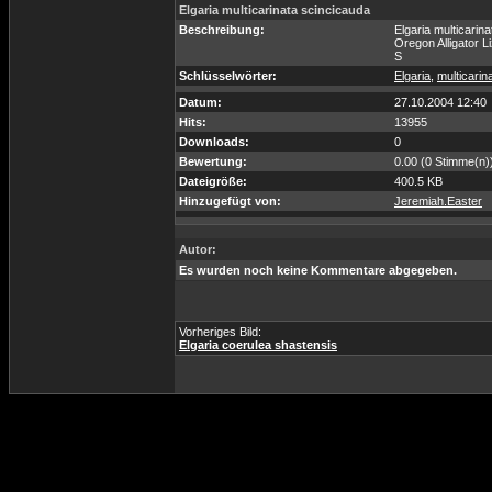
Elgaria multicarinata scincicauda
Beschreibung:
Elgaria multicarin
Oregon Alligator L
S
Schlüsselwörter:
Elgaria
,
multicarin
Datum:
27.10.2004 12:40
Hits:
13955
Downloads:
0
Bewertung:
0.00 (0 Stimme(n)
Dateigröße:
400.5 KB
Hinzugefügt von:
Jeremiah.Easter
Autor:
Es wurden noch keine Kommentare abgegeben.
Vorheriges Bild:
Elgaria coerulea shastensis