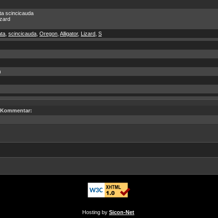
ata scincicauda
izard
ata
,
scincicauda
,
Oregon
,
Alligator
,
Lizard
,
S
)
Kommentar:
Hosting by
Sicon-Net