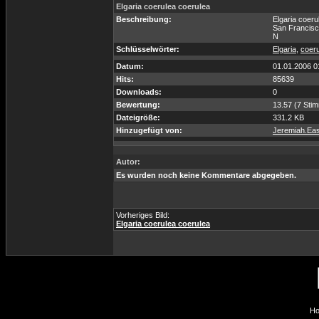
Elgaria coerulea coerulea
Beschreibung:
Elgaria coeru
San Francisco
N
Schlüsselwörter:
Elgaria
,
coer
Datum:
01.01.2006 0
Hits:
85639
Downloads:
0
Bewertung:
13.57 (7 Sti
Dateigröße:
331.2 KB
Hinzugefügt von:
Jeremiah.Eas
Autor:
Es wurden noch keine Kommentare abgegeben.
Vorheriges Bild:
Elgaria coerulea coerulea
Ho