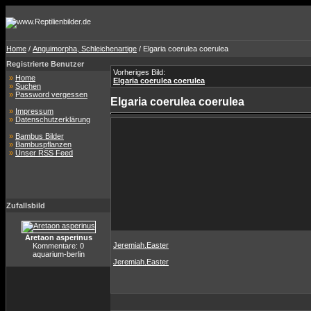
Home
/
Anguimorpha, Schleichenartige
/ Elgaria coerulea coerulea
Registrierte Benutzer
Vorheriges Bild:
»
Home
Elgaria coerulea coerulea
»
Suchen
»
Password vergessen
Elgaria coerulea coerulea
»
Impressum
»
Datenschutzerklärung
»
Bambus Bilder
»
Bambuspflanzen
»
Unser RSS Feed
Zufallsbild
Aretaon asperinus
Jeremiah.Easter
Kommentare: 0
aquarium-berlin
Jeremiah.Easter