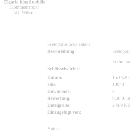
Dr.Daniel.Geiger
Elgaria kingii nobilis
Kommentare: 0
Dr.Daniel.Geiger
J.D. Willson
Sceloporus occidentalis
Beschreibung:
Sceloporu
Verbreitu
Schlüsselwörter:
Scelopor
Datum:
15.10.20
Hits:
10040
Downloads:
0
Bewertung:
0.00 (0 S
Dateigröße:
244.9 K
Hinzugefügt von:
Dr.Danie
Autor: