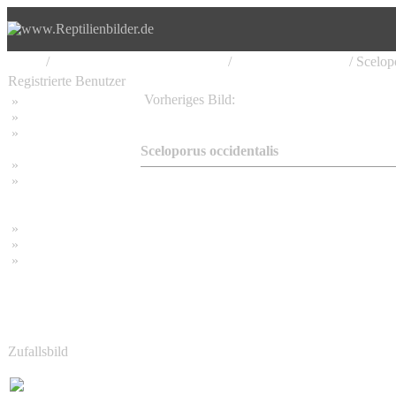
Home
/
Iguania, Leguan, Leguanartige
/
Iguanidae, Leguane
/ Scelop
Registrierte Benutzer
Vorheriges Bild:
»
Home
Sceloperus occidentalis occidentalis
»
Suchen
»
Password vergessen
Sceloporus occidentalis
»
Impressum
»
Datenschutzerklärung
»
Bambus Bilder
»
Bambuspflanzen
»
Unser RSS Feed
Zufallsbild