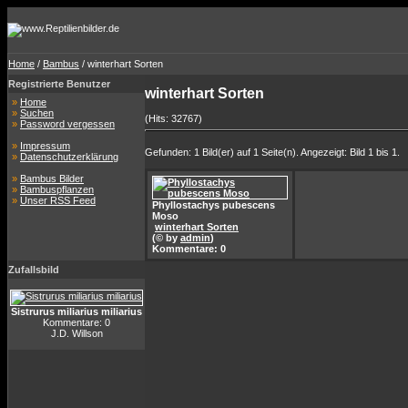
Home
/
Bambus
/ winterhart Sorten
Registrierte Benutzer
winterhart Sorten
»
Home
»
Suchen
(Hits: 32767)
»
Password vergessen
»
Impressum
Gefunden: 1 Bild(er) auf 1 Seite(n). Angezeigt: Bild 1 bis 1.
»
Datenschutzerklärung
»
Bambus Bilder
»
Bambuspflanzen
»
Unser RSS Feed
Phyllostachys pubescens
Moso
winterhart Sorten
(© by
admin
)
Kommentare: 0
Zufallsbild
Sistrurus miliarius miliarius
Kommentare: 0
J.D. Willson