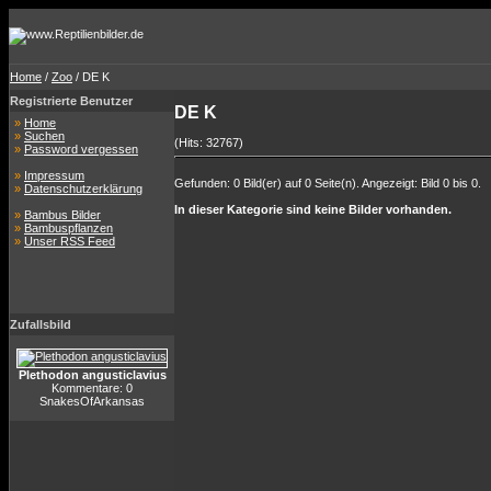
Home
/
Zoo
/ DE K
Registrierte Benutzer
DE K
»
Home
»
Suchen
(Hits: 32767)
»
Password vergessen
»
Impressum
Gefunden: 0 Bild(er) auf 0 Seite(n). Angezeigt: Bild 0 bis 0.
»
Datenschutzerklärung
In dieser Kategorie sind keine Bilder vorhanden.
»
Bambus Bilder
»
Bambuspflanzen
»
Unser RSS Feed
Zufallsbild
Plethodon angusticlavius
Kommentare: 0
SnakesOfArkansas