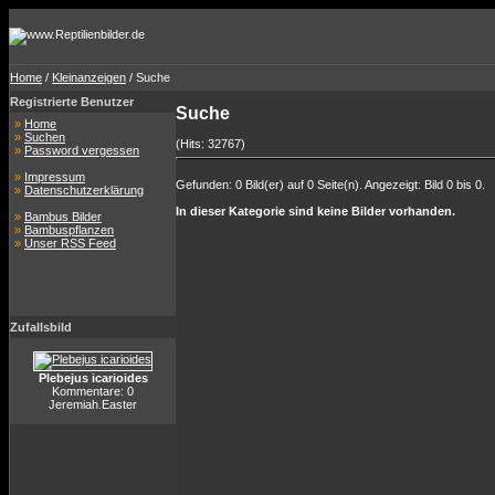
Home
/
Kleinanzeigen
/ Suche
Registrierte Benutzer
Suche
»
Home
»
Suchen
(Hits: 32767)
»
Password vergessen
»
Impressum
Gefunden: 0 Bild(er) auf 0 Seite(n). Angezeigt: Bild 0 bis 0.
»
Datenschutzerklärung
In dieser Kategorie sind keine Bilder vorhanden.
»
Bambus Bilder
»
Bambuspflanzen
»
Unser RSS Feed
Zufallsbild
Plebejus icarioides
Kommentare: 0
Jeremiah.Easter