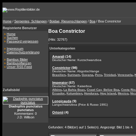
Home
/
Serpentes, Schlangen
/
Boidae, Riesenschlangen
/
Boa
/ Boa Constrictor
Registrierte Benutzer
Boa Constrictor
»
Home
»
Suchen
(Hits: 32767)
»
Password vergessen
Unterkategorien
»
Impressum
»
Datenschutzerklärung
Amarali
(14)
»
Bambus Bilder
Deutscher Name: Kurzschwanzboa
»
Bambuspflanzen
»
Unser RSS Feed
Constrictor
(98)
Deutscher Name: Abgottschlange
,
,
,
,
,
,
Brasilien
Surinam
Guyana
Peru
Trinidad
Venezuela
Imperator
(67)
Deutscher Name: Kaiserboa
,
,
,
Zufallsbild
Albino
La Bahia Boas
Crawl Cay, Belize Boa
Costa Ric
,
,
,
,
,
Ecuador
Kolumbien
Honduras
Hog Island
Mexico
Nic
Longicauda
(9)
Langschwanzboa (Price & Russo 1991)
Diadophis punctatus
punctatus
Ortonii
(4)
Kommentare: 0
J.D. Willson
Gefunden: 4 Bild(er) auf 1 Seite(n). Angezeigt: Bild 1 bis 4.