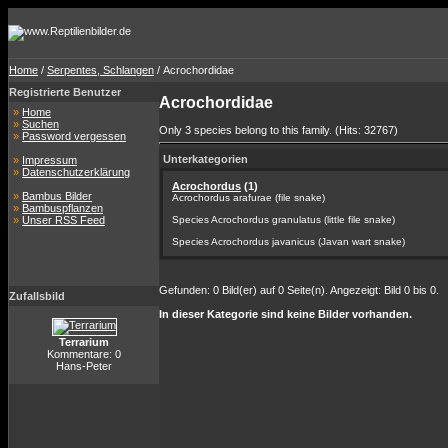
Home
/
Serpentes, Schlangen
/ Acrochordidae
Registrierte Benutzer
Acrochordidae
»
Home
»
Suchen
Only 3 species belong to this family. (Hits: 32767)
»
Password vergessen
Unterkategorien
»
Impressum
»
Datenschutzerklärung
Acrochordus
(1)
»
Bambus Bilder
Acrochordus arafurae (file snake)
»
Bambuspflanzen
»
Unser RSS Feed
Species Acrochordus granulatus (little file snake)
Species Acrochordus javanicus (Javan wart snake)
Gefunden: 0 Bild(er) auf 0 Seite(n). Angezeigt: Bild 0 bis 0.
Zufallsbild
In dieser Kategorie sind keine Bilder vorhanden.
Terrarium
Kommentare: 0
Hans-Peter