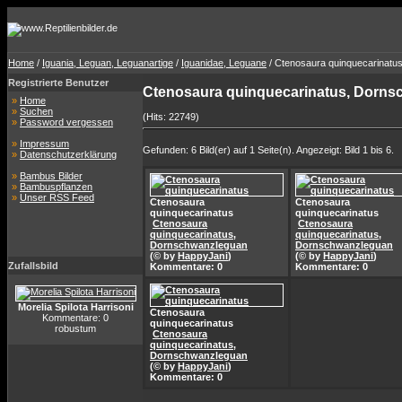
Home
/
Iguania, Leguan, Leguanartige
/
Iguanidae, Leguane
/ Ctenosaura quinquecarinatu
Registrierte Benutzer
Ctenosaura quinquecarinatus, Dorn
»
Home
»
Suchen
(Hits: 22749)
»
Password vergessen
»
Impressum
Gefunden: 6 Bild(er) auf 1 Seite(n). Angezeigt: Bild 1 bis 6.
»
Datenschutzerklärung
»
Bambus Bilder
»
Bambuspflanzen
»
Unser RSS Feed
Ctenosaura
Ctenosaura
quinquecarinatus
quinquecarinatus
Ctenosaura
Ctenosaura
quinquecarinatus,
quinquecarinatus,
Dornschwanzleguan
Dornschwanzleguan
(© by
HappyJani
)
(© by
HappyJani
)
Zufallsbild
Kommentare: 0
Kommentare: 0
Morelia Spilota Harrisoni
Ctenosaura
Kommentare: 0
quinquecarinatus
robustum
Ctenosaura
quinquecarinatus,
Dornschwanzleguan
(© by
HappyJani
)
Kommentare: 0