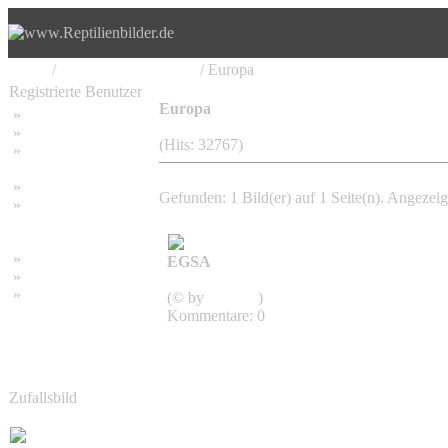
Home
/
Vereine, Stammtische
/ Europa
Registrierte Benutzer
Europa
»
Home
»
Suchen
(Hits: 32767)
»
Password vergessen
»
Impressum
Gefunden: 1 Bild(er) auf 1 Seite(n). Angezeigt
»
Datenschutzerklärung
»
Bambus Bilder
EGSA
»
Bambuspflanzen
Europa
»
Unser RSS Feed
(© by
gebauer
)
Kommentare: 0
Zufallsbild