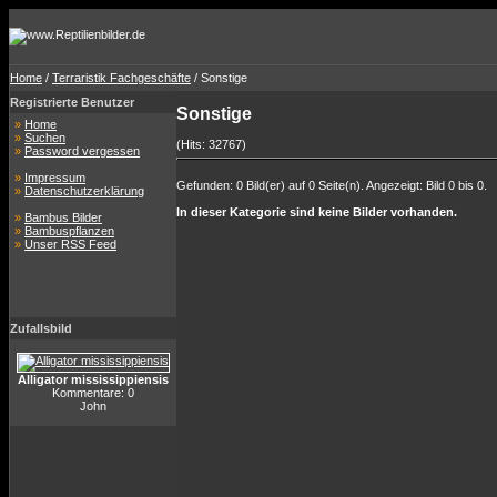
Home
/
Terraristik Fachgeschäfte
/ Sonstige
Registrierte Benutzer
Sonstige
»
Home
»
Suchen
(Hits: 32767)
»
Password vergessen
»
Impressum
Gefunden: 0 Bild(er) auf 0 Seite(n). Angezeigt: Bild 0 bis 0.
»
Datenschutzerklärung
In dieser Kategorie sind keine Bilder vorhanden.
»
Bambus Bilder
»
Bambuspflanzen
»
Unser RSS Feed
Zufallsbild
Alligator mississippiensis
Kommentare: 0
John