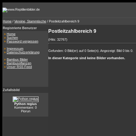
Home
/
Vereine, Stammtische
/ Postleitzahlbereich 9
Registrierte Benutzer
Postleitzahlbereich 9
»
Home
»
Suchen
(Hits: 32767)
»
Password vergessen
»
Impressum
Gefunden: 0 Bild(er) auf 0 Seite(n). Angezeigt: Bild 0 bis 0.
»
Datenschutzerklärung
In dieser Kategorie sind keine Bilder vorhanden.
»
Bambus Bilder
»
Bambuspflanzen
»
Unser RSS Feed
Zufallsbild
Python regius
Kommentare: 0
Piorun