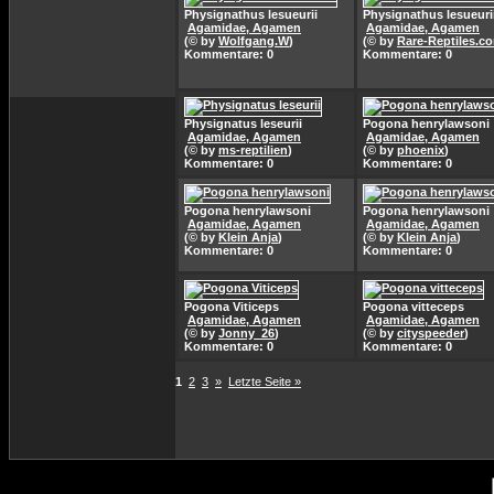
Physignathus lesueurii
Physignathus lesueuri
Agamidae, Agamen
Agamidae, Agamen
(© by
Wolfgang.W
)
(© by
Rare-Reptiles.c
Kommentare: 0
Kommentare: 0
Physignatus leseurii
Pogona henrylawsoni
Agamidae, Agamen
Agamidae, Agamen
(© by
ms-reptilien
)
(© by
phoenix
)
Kommentare: 0
Kommentare: 0
Pogona henrylawsoni
Pogona henrylawsoni
Agamidae, Agamen
Agamidae, Agamen
(© by
Klein Anja
)
(© by
Klein Anja
)
Kommentare: 0
Kommentare: 0
Pogona Viticeps
Pogona vitteceps
Agamidae, Agamen
Agamidae, Agamen
(© by
Jonny_26
)
(© by
cityspeeder
)
Kommentare: 0
Kommentare: 0
1
2
3
»
Letzte Seite »