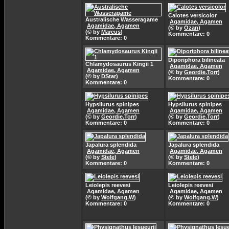
Calotes versicolor
Australische Wasseragame
Agamidae, Agamen
Agamidae, Agamen
(© by
Ozan
)
(© by
Marcus
)
Kommentare: 0
Kommentare: 0
Diporiphora bilineata
Chlamydosaurus Kingii 1
Agamidae, Agamen
Agamidae, Agamen
(© by
Geordie.Torr
)
(© by
DStar
)
Kommentare: 0
Kommentare: 0
Hypsilurus spinipes
Hypsilurus spinipes
Agamidae, Agamen
Agamidae, Agamen
(© by
Geordie.Torr
)
(© by
Geordie.Torr
)
Kommentare: 0
Kommentare: 0
Japalura splendida
Japalura splendida
Agamidae, Agamen
Agamidae, Agamen
(© by
Stele
)
(© by
Stele
)
Kommentare: 0
Kommentare: 0
Leiolepis reevesi
Leiolepis reevesi
Agamidae, Agamen
Agamidae, Agamen
(© by
Wolfgang.W
)
(© by
Wolfgang.W
)
Kommentare: 0
Kommentare: 0