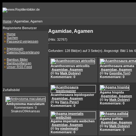
Home
/ Agamidae, Agamen
Registrierte Benutzer
Agamidae, Agamen
»
Home
»
Suchen
(Hits: 32767)
»
Password vergessen
»
Impressum
Gefunden: 128 Bild(er) auf 3 Seite(n). Angezeigt: Bild 1 bis 6
»
Datenschutzerklärung
»
Bambus Bilder
»
Bambuspflanzen
Acanthocercus atricollis
Acanthosaura armata
»
Unser RSS Feed
Agamidae, Agamen
Agamidae, Agamen
(© by
Maik Dobiey
)
(© by
Geordie.Torr
)
Kommentare: 0
Kommentare: 0
Zufallsbild
Agama hispida
Acanthosaura lepidogaster
Agamidae, Agamen
Agamidae, Agamen
(© by
Maik Dobiey
)
(© by
Hans-Peter
)
Kommentare: 0
Ambystoma maculatum
Kommentare: 0
Kommentare: 0
SnakesOfArkansas
Agama pallida
Agama imperialis weibchen
Agamidae, Agamen
Agamidae, Agamen
(© by
Maik Dobiey
)
(© by
niedermair
)
Kommentare: 0
Kommentare: 0