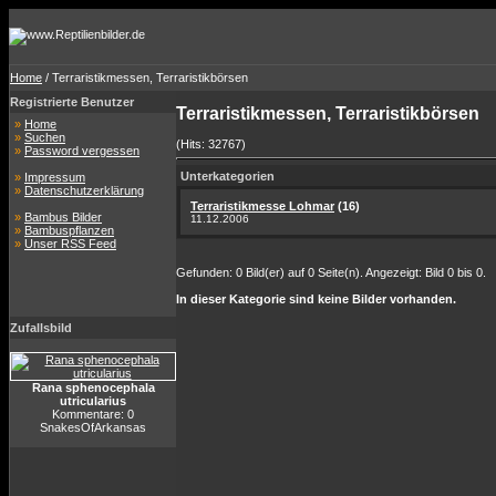
Home
/ Terraristikmessen, Terraristikbörsen
Registrierte Benutzer
Terraristikmessen, Terraristikbörsen
»
Home
»
Suchen
(Hits: 32767)
»
Password vergessen
Unterkategorien
»
Impressum
»
Datenschutzerklärung
Terraristikmesse Lohmar
(16)
»
Bambus Bilder
11.12.2006
»
Bambuspflanzen
»
Unser RSS Feed
Gefunden: 0 Bild(er) auf 0 Seite(n). Angezeigt: Bild 0 bis 0.
In dieser Kategorie sind keine Bilder vorhanden.
Zufallsbild
Rana sphenocephala
utricularius
Kommentare: 0
SnakesOfArkansas