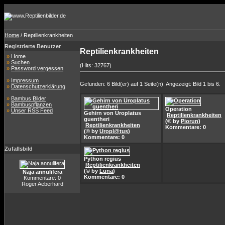
Home
/ Reptilienkrankheiten
Registrierte Benutzer
Reptilienkrankheiten
»
Home
»
Suchen
(Hits: 32767)
»
Password vergessen
»
Impressum
Gefunden: 6 Bild(er) auf 1 Seite(n). Angezeigt: Bild 1 bis 6.
»
Datenschutzerklärung
»
Bambus Bilder
»
Bambuspflanzen
Operation
»
Unser RSS Feed
Gehirn von Uroplatus
Reptilienkrankheiten
guentheri
(© by
Piorun
)
Reptilienkrankheiten
Kommentare: 0
(© by
Uropl@tus
)
Kommentare: 0
Zufallsbild
Python regius
Reptilienkrankheiten
(© by
Luna
)
Naja annulifera
Kommentare: 0
Kommentare: 0
Roger Aeberhard